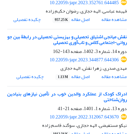
10.22059/japr.2023.352761.644485
فهیمه عباسی، الهه حجازی، رضوان حکیم زاده
اصل مقاله
مشاهده مقاله
چکیده تفصیلی
957.25 K
نقش میانجی اشتیاق تحصیلی و بهزیستی تحصیلی در رابطۀ بین جو
روانی-اجتماعی کلاس و تاب‌آوری تحصیلی
دوره 14، شماره 3، 1402، صفحه
143-162
10.22059/japr.2023.344877.644306
مهدی صدری، زهرا نقش، الهه حجازی
اصل مقاله
مشاهده مقاله
چکیده تفصیلی
1.13 M
ادراک کودک از عملکرد والدین خوب در تأمین نیازهای بنیادین
روان‌شناختی
دوره 13، شماره 1، 1401، صفحه
21-41
10.22059/japr.2022.312067.643670
نیکو مستفیضی، الهه حجازی، سوگند قاسم زاده
اصل مقاله
مشاهده مقاله