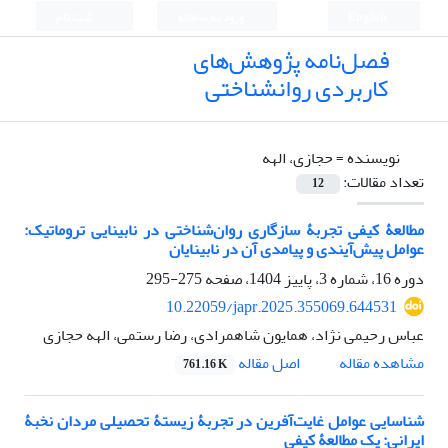
English
ورود به سامانه
ثبت نام
فصل‌نامه پژوهش‌های
کاربردی روانشناختی
نویسنده =
حجازی، الهه
تعداد مقالات:
12
مطالعۀ کیفی تجربۀ سازگاری روان‌شناختی در نابینایی تروماتیک:
عوامل پیش‌آیندی و پیامدی آن در نابینایان
دوره 16، شماره 3، پاییز 1404، صفحه
275-295
10.22059/japr.2025.355069.644531
عباس رحیمی نژاد، همایون شاهمرادی، رضا رستمی، الهه حجازی
اصل مقاله
مشاهده مقاله
761.16 K
شناسایی عوامل غایت‌آفرین در تجربۀ زیستۀ تحصیلی مردان نخبۀ
ایرانی: یک مطالعۀ کیفی