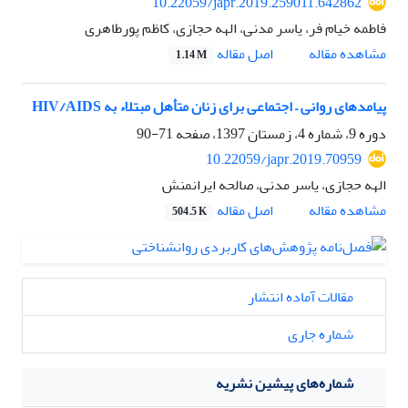
10.22059/japr.2019.259011.642862
فاطمه خیام فر، یاسر مدنی، الهه حجازی، کاظم پورطاهری
اصل مقاله
مشاهده مقاله
1.14 M
پیامدهای روانی – اجتماعی برای زنان متأهل مبتلاء به HIV/AIDS
دوره 9، شماره 4، زمستان 1397، صفحه
71-90
10.22059/japr.2019.70959
الهه حجازی، یاسر مدنی، صالحه ایرانمنش
اصل مقاله
مشاهده مقاله
504.5 K
مقالات آماده انتشار
شماره جاری
شماره‌های پیشین نشریه