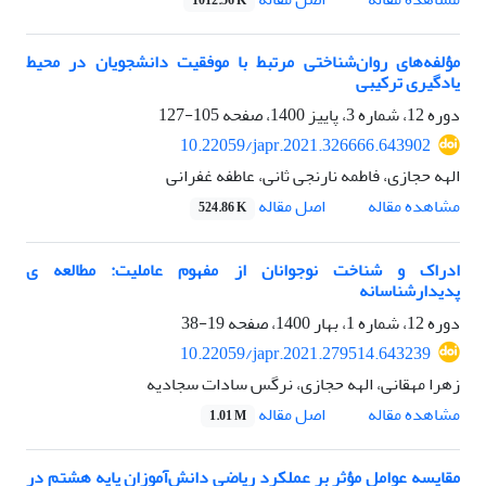
1012.56 K
مؤلفه‌های روان‌شناختی مرتبط با موفقیت دانشجویان در محیط
یادگیری ترکیبی
دوره 12، شماره 3، پاییز 1400، صفحه
105-127
10.22059/japr.2021.326666.643902
الهه حجازی، فاطمه نارنجی ثانی، عاطفه غفرانی
اصل مقاله
مشاهده مقاله
524.86 K
ادراک و شناخت نوجوانان از مفهوم عاملیت: مطالعه ی
پدیدارشناسانه
دوره 12، شماره 1، بهار 1400، صفحه
19-38
10.22059/japr.2021.279514.643239
زهرا مهقانی، الهه حجازی، نرگس سادات سجادیه
اصل مقاله
مشاهده مقاله
1.01 M
مقایسه عوامل مؤثر بر عملکرد ریاضی دانش‌آموزان پایه هشتم در