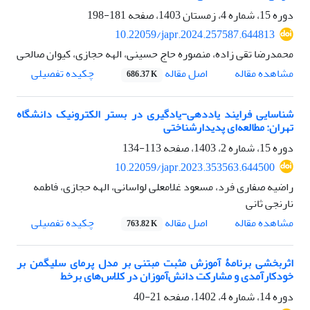
دوره 15، شماره 4، زمستان 1403، صفحه
181-198
10.22059/japr.2024.257587.644813
محمدرضا تقی زاده، منصوره حاج حسینی، الهه حجازی، کیوان صالحی
اصل مقاله
مشاهده مقاله
چکیده تفصیلی
686.37 K
شناسایی فرایند یاددهی-یادگیری در بستر الکترونیک دانشگاه
تهران: مطالعه‌ای پدیدارشناختی
دوره 15، شماره 2، 1403، صفحه
113-134
10.22059/japr.2023.353563.644500
راضیه صفاری فرد، مسعود غلامعلی لواسانی، الهه حجازی، فاطمه
نارنجی ثانی
اصل مقاله
مشاهده مقاله
چکیده تفصیلی
763.82 K
اثربخشی برنامۀ آموزش مثبت مبتنی بر مدل پرمای سلیگمن بر
خودکارآمدی و مشارکت دانش‌آموزان در کلاس‌های برخط
دوره 14، شماره 4، 1402، صفحه
21-40