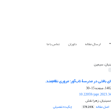
ارسال مقاله
داوران
تماس با ما
یان، سیمین
ی بافتی در مدرسۀ تاب‌آور: مروری نظام‌مند.
15-30
10.22059/japr.2023.3
حسینیان، زهرا نقش
اصل مقاله
چکیده تفصیلی
570.24 K