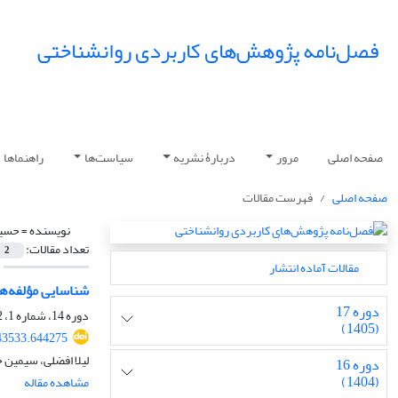
فصل‌نامه پژوهش‌های کاربردی روانشناختی
صفحه اصلی
مرور
دربارۀ نشریه
سیاست‌ها
راهنماها
صفحه اصلی
فهرست مقالات
نویسنده =
حسین
تعداد مقالات:
2
مقالات آماده انتشار
شناسایی مؤلفه‌ها
دوره 17
دوره 14، شماره 1، 1402، صفحه
(1405)
43533.644275
لیلا افضلی، سیمین 
دوره 16
(1404)
مشاهده مقاله