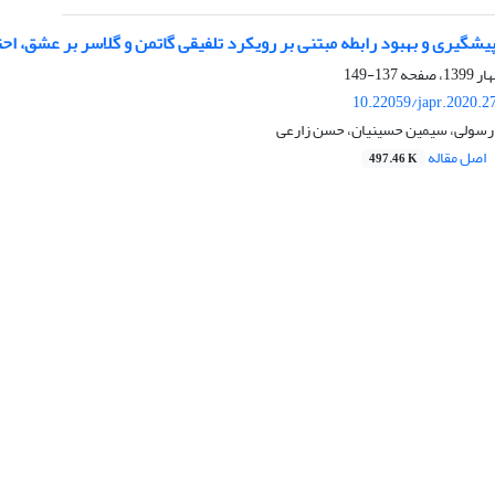
یشگیری و بهبود رابطه مبتنی بر رویکرد تلفیقی گاتمن و گلاسر بر عشق، ا
137-149
10.22059/japr.2020.2
ا رسولی، سیمین حسینیان، حسن زارعی
اصل مقاله
497.46 K