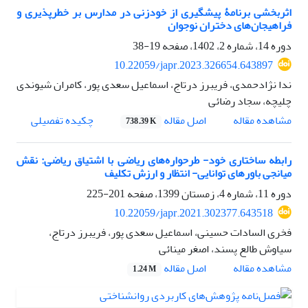
اثربخشی برنامۀ پیشگیری از خودزنی در مدارس بر خطرپذیری و
فراهیجان‌های دختران نوجوان
دوره 14، شماره 2، 1402، صفحه
19-38
10.22059/japr.2023.326654.643897
ندا نژادحمدی، فریبرز درتاج، اسماعیل سعدی پور، کامران شیوندی
چلیچه، سجاد رضائی
اصل مقاله
مشاهده مقاله
چکیده تفصیلی
738.39 K
رابطه ساختاری خود- طرحواره‌های ریاضی با اشتیاق ریاضی: نقش
میانجی باورهای توانایی- انتظار و ارزش تکلیف
دوره 11، شماره 4، زمستان 1399، صفحه
201-225
10.22059/japr.2021.302377.643518
فخری السادات حسینی، اسماعیل سعدی پور، فریبرز درتاج،
سیاوش طالع پسند، اصغر مینائی
اصل مقاله
مشاهده مقاله
1.24 M