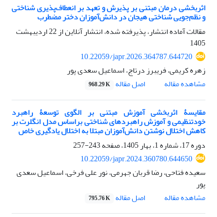
اثربخشی درمان مبتنی بر پذیرش و تعهد بر انعطاف‌پذیری شناختی
و نظم‌جویی شناختی هیجان در دانش‌آموزان دختر مضطرب
مقالات آماده انتشار، پذیرفته شده، انتشار آنلاین از
22 اردیبهشت
1405
10.22059/japr.2026.364787.644720
زهره کریمی، فریبرز درتاج، اسماعیل سعدی پور
اصل مقاله
مشاهده مقاله
968.29 K
مقایسۀ اثربخشی آموزش مبتنی بر الگوی توسعۀ راهبرد
خودتنظیمی‎ ‎و آموزش راهبردهای شناختی براساس مدل ‏انگلرت بر
کاهش اختلال نوشتن دانش‌آموزان مبتلا به اختلال یادگیری خاص
دوره 17، شماره 1، بهار 1405، صفحه
243-257
10.22059/japr.2024.360780.644650
سعیده فتاحی، رضا قربان جهرمی، نور علی فرخی، اسماعیل سعدی
پور
اصل مقاله
مشاهده مقاله
795.76 K