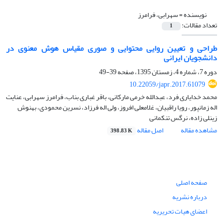
نویسنده =
سهرابی، فرامرز
تعداد مقالات:
1
طراحی و تعیین روایی محتوایی و صوری مقیاس هوش معنوی در
دانشجویان ایرانی
دوره 7، شماره 4، زمستان 1395، صفحه
39-49
10.22059/japr.2017.61079
محمد خدایاری فرد، عبدالله خرمی مارکانی، باقر غباری بناب، فرامرز سهرابی، عنایت
اله زمانپور، رویا راقبیان، غلامعلی افروز، ولی اله فرزاد، نسرین محمودی، بهنوش
زینلی زاده، نرگس تنکمانی
مشاهده مقاله
اصل مقاله
398.83 K
صفحه اصلی
درباره نشریه
اعضای هیات تحریریه