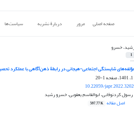
صفحه اصلی
مرور
دربارۀ نشریه
سیاست‌ها
شید، خسرو
1
ؤلفه‌های شایستگی اجتماعی-هیجانی در رابطۀ ذهن‌آگاهی با عملکرد تحصی
1-20
10.22059/japr.2022.320
 رسول کردنوقابی، ابوالقاسم یعقوبی، خسرو رشید
اصل مقاله
597.77 K