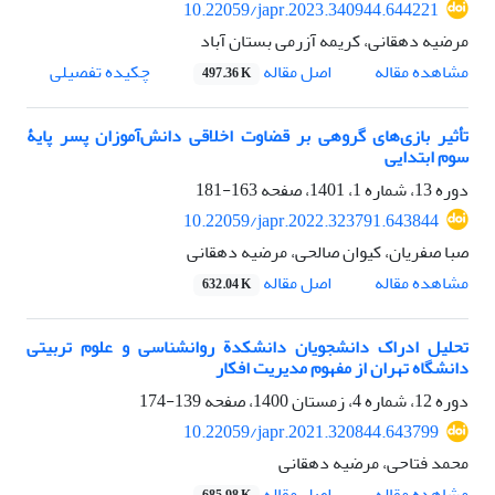
10.22059/japr.2023.340944.644221
مرضیه دهقانی، کریمه آزرمی بستان آباد
اصل مقاله
مشاهده مقاله
چکیده تفصیلی
497.36 K
تأثیر بازی‌های گروهی بر قضاوت اخلاقی دانش‌آموزان پسر پایۀ
سوم ابتدایی
دوره 13، شماره 1، 1401، صفحه
163-181
10.22059/japr.2022.323791.643844
صبا صفریان، کیوان صالحی، مرضیه دهقانی
اصل مقاله
مشاهده مقاله
632.04 K
تحلیل ادراک دانشجویان دانشکدة روانشناسی و علوم تربیتی
دانشگاه تهران از مفهوم مدیریت افکار
دوره 12، شماره 4، زمستان 1400، صفحه
139-174
10.22059/japr.2021.320844.643799
محمد فتاحی، مرضیه دهقانی
اصل مقاله
مشاهده مقاله