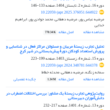
دوره 16، شماره 2، تابستان 1404، صفحه
133-146
10.22059/japr.2025.376051.644922
مرضیه عباس پور، مرضیه دهقانی، محمد جوادی پور، ابراهیم
خدایی
اصل مقاله
مشاهده مقاله
770.34 K
تحلیل تجارب زیستۀ مربیان و مسئولان مراکز فعال در شناسایی و
پرورش استعداد کودکان دورۀ پیش‌دبستانی در شهر کرج
دوره 15، شماره 4، زمستان 1403، صفحه
199-223
10.22059/japr.2024.348781.644378
سمانه زنگنه، مرضیه دهقانی، محدثه خطاط
اصل مقاله
مشاهده مقاله
چکیده تفصیلی
1.34 M
روایت‌پژوهی تجارب زیستۀ یک مشاور: بررسی اختلالات اضطراب در
دانش‌آموزان دبیرستانی
دوره 13، شماره 4، 1401، صفحه
217-232