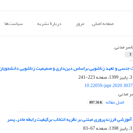
صفحه اصلی
مرور
دربارۀ نشریه
سیاست‌ها
اسر مدنی
3
 جنسی و تعهد زناشویی براساس دین‌داری و صمیمیت زناشویی دانشجویان 
223-241
10.22059/japr.2020.303
سر مدنی
اصل مقاله
897.56 K
 آموزشی فرزندپروری مبتنی بر نظریه انتخاب برکیفیت رابطه مادرـ پسر
67-83