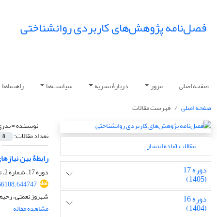
فصل‌نامه پژوهش‌های کاربردی روانشناختی
صفحه اصلی
مرور
دربارۀ نشریه
سیاست‌ها
راهنماها
صفحه اصلی
فهرست مقالات
نویسنده =
بدری
تعداد مقالات:
8
مقالات آماده انتشار
رابطۀ بین نیازه
دوره 17
دوره 17، شماره 2، تابستان 1405، صفحه
(1405)
66108.644747
شهروز نعمتی، رحیم
دوره 16
(1404)
مشاهده مقاله