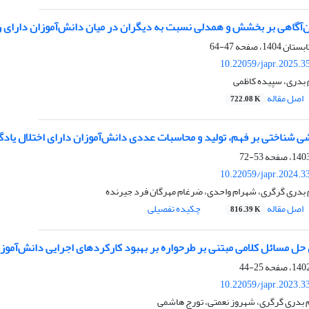
‌آگاهی بر بخشش و همدلی نسبت به دیگران در میان دانش‌آموزان دارای ر
47-64
10.22059/japr.2025.3
 بدری، سپیده کاظمی
اصل مقاله
722.08 K
ی شناختی بر فهم، تولید و محاسبات عددی دانش‌آموزان دارای اختلال یادگ
53-72
10.22059/japr.2024.3
 بدری گرگری، شهرام واحدی، ضرغام مهرگان فرد جیرنده
اصل مقاله
چکیده تفصیلی
816.39 K
ل مسائل کلامی مبتنی بر طرحواره بر بهبود کارکردهای اجرایی دانش‌آموزان
25-44
10.22059/japr.2023.3
م بدری گرگری، شهروز نعمتی، تورج هاشمی