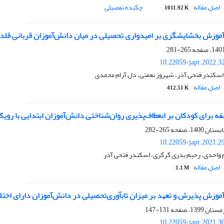
اصل مقاله
چکیده تفصیلی
1011.92 K
آموزش بخشایشگری بر امیدواری تحصیلی در میان دانش‌آموزان قربانی قلد
265-281
10.22059/japr.2022.3
اسکندر فتحی آذر، شهروز نعمتی، دل آرام محمدی
اصل مقاله
412.51 K
ه برای کودکان بر انعطاف‌پذیری روان‌شناختی دانش‌آموزان ابتدایی با روی
265-282
10.22059/japr.2021.2
م واحدی، رحیم بدری گرگری، اسکندر فتحی آذر
اصل مقاله
1.1 M
موزش پذیرش و تعهد بر میزان تابآوری‌تحصیلی در دانش‌آموزان دارای اختلا
131-147
10.22059/japr.2021.3