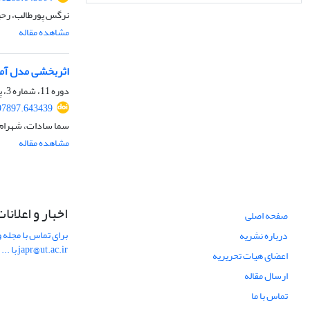
نرگس پورطالب، رحی
مشاهده مقاله
اثربخشی مدل آم
دوره 11، شماره 3، پاییز 1399، صفحه
97897.643439
سما سادات، شهرام 
مشاهده مقاله
اخبار و اعلانا
صفحه اصلی
برای تماس با مجله و
درباره نشریه
japr@ut.ac.ir با ...
اعضای هیات تحریریه
ارسال مقاله
تماس با ما