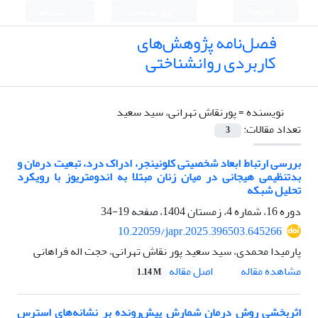
English
ورود به سامانه
ثبت نام
فصل‌نامه پژوهش‌های
کاربردی روانشناختی
نویسنده =
پورنقاش تهرانی، سید سعید
تعداد مقالات:
3
بررسی ارتباط ابعاد شخصیتی کلونینجر، ادراک درد، تبعیت درمان و
بدتنظیمی هیجانی در میان زنان مبتلا به اندومتریوز با رویکرد
تحلیل شبکه
دوره 16، شماره 4، زمستان 1404، صفحه
19-34
10.22059/japr.2025.396503.645266
پارمیدا محمدی، سید سعید پور نقاش تهرانی، حجت اله فراهانی
اصل مقاله
مشاهده مقاله
1.14 M
اثربخشی روش درمان شمارش پیش‌رونده بر نشانه‌های استرس