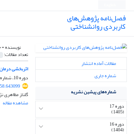
English
فصل‌نامه پژوهش‌های
کاربردی روانشناختی
نویسنده =
ح
تعداد مقالات:
مقالات آماده انتشار
اثربخشی درمان 
شماره جاری
دوره 10، شماره 3، پاییز 1398، صفحه
658.643099
شماره‌های پیشین نشریه
گلناز مظاهری نژ
مشاهده مقاله
دوره 17
(1405)
دوره 16
(1404)