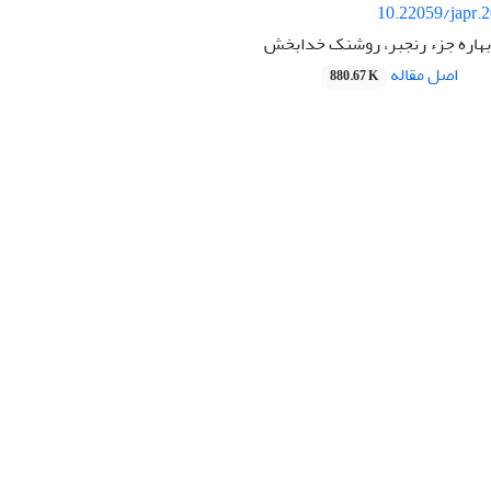
10.22059/japr.
بهاره جزء رنجبر، روشنک خدابخش
اصل مقاله
880.67 K