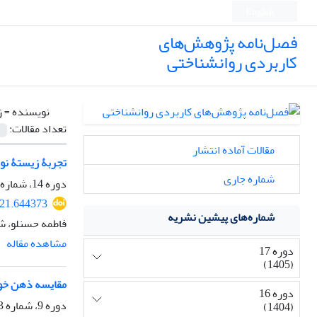
English
فصل‌نامه پژوهش‌های
کاربردی روانشناختی
نویسنده =
ز
تعداد مقالات:
مقالات آماده انتشار
تجربۀ زیستۀ نوج
شماره جاری
دوره 14، شماره 3، 1402، صفحه
221.644373
شماره‌های پیشین نشریه
فاطمه حسنلو، شق
مشاهده مقاله
دوره 17
(1405)
مقایسه ذهن خوان
دوره 16
دوره 9، شماره 3، پاییز 1397، صفحه
(1404)