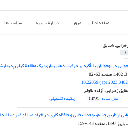
صفحه اصلی
مرور
دربارۀ نشریه
سیاست‌ها
هرایی، شقایق
2
وانی در نوجوانان با تأکید بر ظرفیت ذهنی‌سازی: یک مطالعۀ کیفی پدیدار
63-82
10.22059/japr.2023.348
ایق زهرایی، آزاده طاولی
اصل مقاله
چکیده تفصیلی
1.17 M
ی از طریق چشم، توجه انتخابی و حافظه کاری در افراد مبتلا و غیر مبتلا به
143-159