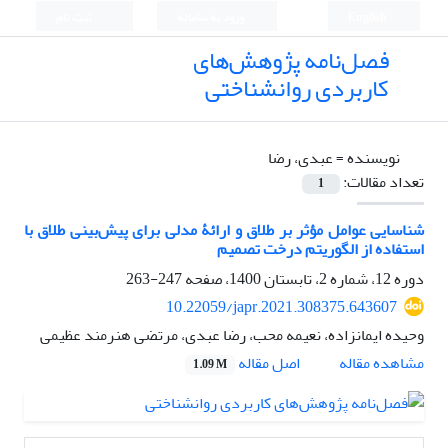
English
ورود به سامانه
ثبت نام
فصل‌نامه پژوهش‌های
کاربردی روانشناختی
نویسنده =
عبدی، رضا
تعداد مقالات:
1
شناسایی عوامل مؤثر بر طلاق و ارائۀ مدلی برای پیش‌بینی طلاق با
استفاده از الگوریتم درخت تصمیم
دوره 12، شماره 2، تابستان 1400، صفحه
247-263
10.22059/japr.2021.308375.643607
وحیده ایمانزاده، نعیمه محب، رضا عبدی، مرتضی هنرمند عظیمی
اصل مقاله
مشاهده مقاله
1.09 M