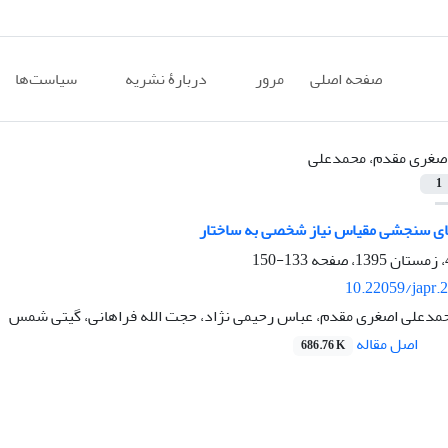
صفحه اصلی
مرور
دربارۀ نشریه
سیاست‌ها
صغری مقدم، محمدعلی
1
ای سنجشی مقیاس نیاز شخصی به ساختار
133-150
10.22059/japr.
مدعلی اصغری مقدم، عباس رحیمی نژاد، حجت الله فراهانی، گیتی شمس
اصل مقاله
686.76 K