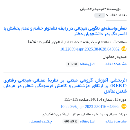
نویسنده =
مهدیه رحمانیان
تعداد مقالات:
2
نقش واسطه‌ای ناگویی هیجانی در رابطه نشخوار خشم و عدم بخشش با
افسردگی در دانشجویان دختر
مقالات آماده انتشار، پذیرفته شده، انتشار آنلاین از
04 مرداد 1404
10.22059/japr.2025.384628.645052
مهدیه رحمانیان
مشاهده مقاله
اصل مقاله
1.17 M
اثربخشی آموزش گروهی مبتنی بر نظریۀ عقلانی-هیجانی-رفتاری
(REBT) بر ارتقای عزت‌نفس و کاهش فرسودگی شغلی در مردان
شاغل متأهل
دوره 13، شماره 4، 1401، صفحه
139-155
10.22059/japr.2023.330116.643982
بهزاد عمرانی، مهدیه رحمانیان، مهناز علی اکبری دهکردی
مشاهده مقاله
اصل مقاله
چکیده تفصیلی
606.69 K