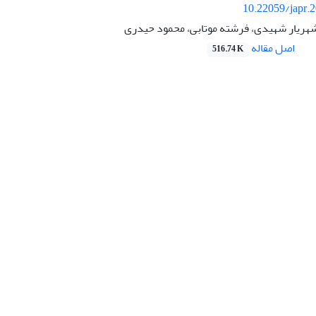
10.22059/japr.
هریار شهیدی، فرشته موتابی، محمود حیدری
اصل مقاله
516.74 K