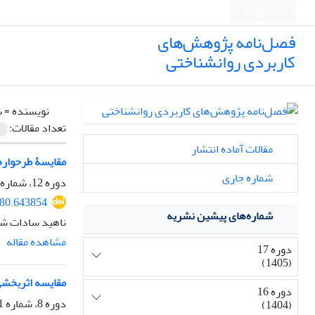
English
فصل‌نامه پژوهش‌های
کاربردی روانشناختی
نویسنده =
ش
تعداد مقالات:
مقالات آماده انتشار
مقایسۀ طرحواره‌
شماره جاری
دوره 12، شماره 2، تابستان 1400، صفحه
580.643854
شماره‌های پیشین نشریه
ناهید سادات شر
مشاهده مقاله
دوره 17
(1405)
مقایسه اثربخشی
دوره 16
دوره 8، شماره 1، بهار 1396، صفحه
(1404)