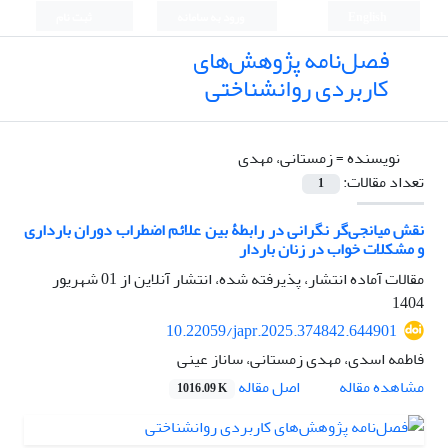
English
ورود به سامانه
ثبت نام
فصل‌نامه پژوهش‌های
کاربردی روانشناختی
نویسنده =
زمستانی، مهدی
تعداد مقالات:
1
نقش میانجی‌گر نگرانی در رابطۀ بین علائم اضطراب دوران بارداری
و مشکلات خواب در زنان باردار
مقالات آماده انتشار، پذیرفته شده، انتشار آنلاین از
01 شهریور
1404
10.22059/japr.2025.374842.644901
فاطمه اسدی، مهدی زمستانی، ساناز عینی
اصل مقاله
مشاهده مقاله
1016.09 K