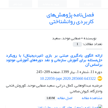
English
ورود به سامانه
ثبت نام
فصل‌نامه پژوهش‌های
کاربردی روانشناختی
نویسنده =
صفایی موحد، سعید
تعداد مقالات:
1
ارائه الگوی یادگیری مبتنی بر بازی (غیردیجیتال) با رویکرد
حل‌مسئله برای آموزش سازمانی و نقد دوره‌‌های آموزشی موجود
براساس آن
دوره 11، شماره 1، بهار 1399، صفحه
209-245
10.22059/japr.2020.285660.643322
مرضیه عبدالوهابی، کمال درانی، سعید صفایی موحد، کوروش فتحی
واجارگاه، کیوان صالحی
اصل مقاله
مشاهده مقاله
1.03 M