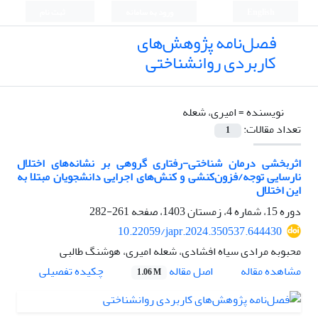
English
ورود به سامانه
ثبت نام
فصل‌نامه پژوهش‌های
کاربردی روانشناختی
نویسنده =
امیری، شعله
تعداد مقالات:
1
اثربخشی درمان شناختی-رفتاری گروهی بر نشانه‌های اختلال
نارسایی توجه/فزون‌کنشی و کنش‌های اجرایی دانشجویان مبتلا به
این اختلال
دوره 15، شماره 4، زمستان 1403، صفحه
261-282
10.22059/japr.2024.350537.644430
محبوبه مرادی سیاه افشادی، شعله امیری، هوشنگ طالبی
اصل مقاله
مشاهده مقاله
چکیده تفصیلی
1.06 M