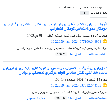
نویسنده =
حسینی، فریده سادات
تعداد مقالات:
2
اثربخشی بازی جدی ذهن پیروز مبتنی بر مدل شناختی -رفتاری بر
خودکارآمدی اجتماعی کودکان اضطرابی
مقالات آماده انتشار، پذیرفته شده، انتشار آنلاین از
01 دی 1403
10.22059/japr.2024.377160.644934
نزهت الزمان مرادی، فریده سادات حسینی، یوسف دهقانی، جواد راستی
مشاهده مقاله
اصل مقاله
1.37 M
مدل‌یابی پیشرفت تحصیلی براساس راهبردهای بازداری و ارزیابی
مجدد شناختی: نقش میانجی انواع درگیری تحصیلی نوجوانان
دوره 14، شماره 4، 1402، صفحه
149-165
10.22059/japr.2023.337312.644165
منیره خسروی اوریاد، .فریده السادات حسینی، سوران رجبی
مشاهده مقاله
اصل مقاله
چکیده تفصیلی
890.1 K