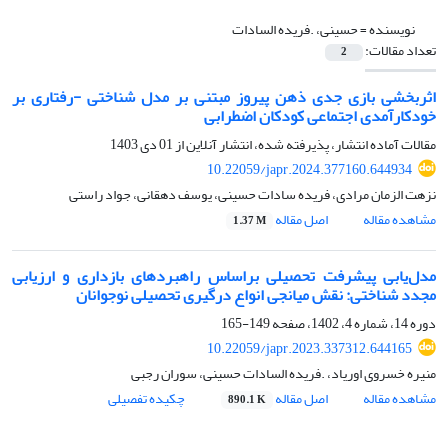
نویسنده =
حسینی، .فریده السادات
تعداد مقالات:
2
اثربخشی بازی جدی ذهن پیروز مبتنی بر مدل شناختی -رفتاری بر
خودکارآمدی اجتماعی کودکان اضطرابی
مقالات آماده انتشار، پذیرفته شده، انتشار آنلاین از
01 دی 1403
10.22059/japr.2024.377160.644934
نزهت الزمان مرادی، فریده سادات حسینی، یوسف دهقانی، جواد راستی
مشاهده مقاله
اصل مقاله
1.37 M
مدل‌یابی پیشرفت تحصیلی براساس راهبردهای بازداری و ارزیابی
مجدد شناختی: نقش میانجی انواع درگیری تحصیلی نوجوانان
دوره 14، شماره 4، 1402، صفحه
149-165
10.22059/japr.2023.337312.644165
منیره خسروی اوریاد، .فریده السادات حسینی، سوران رجبی
مشاهده مقاله
اصل مقاله
چکیده تفصیلی
890.1 K