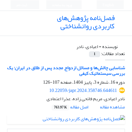
English
ورود به سامانه
ثبت نام
فصل‌نامه پژوهش‌های
کاربردی روانشناختی
نویسنده =
اعیادی، نادر
تعداد مقالات:
1
شناسایی چالش‌ها و مسائل ازدواج مجدد پس از طلاق در ایران: یک
بررسی سیستماتیک کیفی
دوره 16، شماره 3، پاییز 1404، صفحه
107-126
10.22059/japr.2024.358746.644611
نادر اعیادی، مریم فاتحی زاده، عذرا اعتمادی
اصل مقاله
مشاهده مقاله
763.97 K