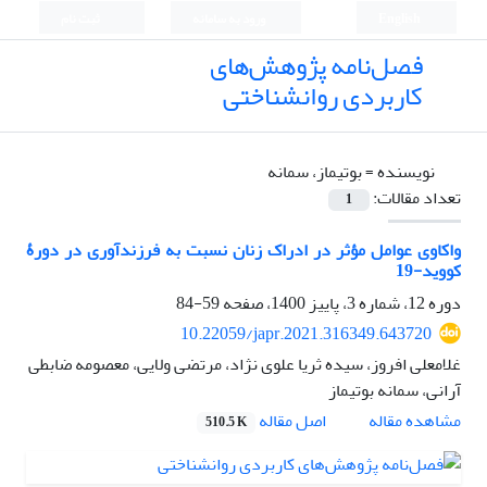
English
ورود به سامانه
ثبت نام
فصل‌نامه پژوهش‌های
کاربردی روانشناختی
نویسنده =
بوتیماز، سمانه
تعداد مقالات:
1
واکاوی عوامل مؤثر در ادراک زنان نسبت به فرزندآوری در دورۀ
کووید-19
دوره 12، شماره 3، پاییز 1400، صفحه
59-84
10.22059/japr.2021.316349.643720
غلامعلی افروز، سیده ثریا علوی نژاد، مرتضی ولایی، معصومه ضابطی
آرانی، سمانه بوتیماز
اصل مقاله
مشاهده مقاله
510.5 K