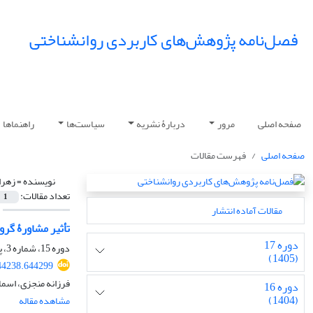
فصل‌نامه پژوهش‌های کاربردی روانشناختی
صفحه اصلی
مرور
دربارۀ نشریه
سیاست‌ها
راهنماها
صفحه اصلی
فهرست مقالات
نویسنده =
زهرا
تعداد مقالات:
1
مقالات آماده انتشار
تأثیر مشاورۀ گرو
دوره 17
دوره 15، شماره 3، پاییز 1403، صفحه
(1405)
44238.644299
فرزانه منجزی، اسم
دوره 16
(1404)
مشاهده مقاله