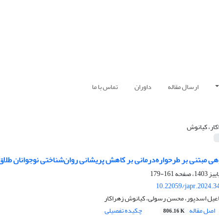
ارسال مقاله
داوران
تماس با ما
کار، کیانوش
هی مبتنی بر طرحواره‌درمانی بر کاهش پریشانی روان‌شناختی نوجوانان طلاق
161-179
10.22059/japr.2024.3
اعیل اسدپور، محسن رسولی، کیانوش زهراکار
اصل مقاله
چکیده تفصیلی
806.16 K