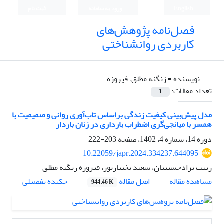
English
ورود به سامانه
ثبت نام
فصل‌نامه پژوهش‌های
کاربردی روانشناختی
نویسنده =
زنگنه مطلق، فیروزه
تعداد مقالات:
1
مدل پیش‌بینی کیفیت زندگی براساس تاب‌آوری روانی و صمیمیت با
همسر با میانجی‌گری اضطراب بارداری در زنان باردار
دوره 14، شماره 4، 1402، صفحه
203-222
10.22059/japr.2024.334237.644095
زینب نژادحسینیان، سعید بختیارپور، فیروزه زنگنه مطلق
اصل مقاله
مشاهده مقاله
چکیده تفصیلی
944.46 K