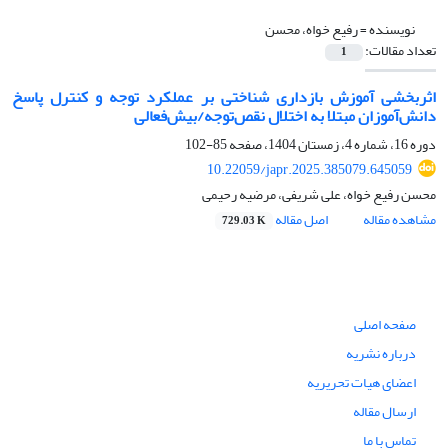
نویسنده =
رفیع خواه، محسن
تعداد مقالات:
1
اثربخشی آموزش بازداری شناختی بر عملکرد توجه و کنترل پاسخ
دانش‌آموزان مبتلا به اختلال نقص‌توجه/بیش‌فعالی
دوره 16، شماره 4، زمستان 1404، صفحه
85-102
10.22059/japr.2025.385079.645059
محسن رفیع خواه، علی شریفی، مرضیه رحیمی
مشاهده مقاله
اصل مقاله
729.03 K
صفحه اصلی
درباره نشریه
اعضای هیات تحریریه
ارسال مقاله
تماس با ما