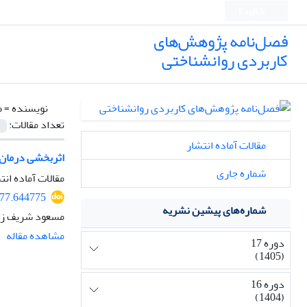
English
فصل‌نامه پژوهش‌های
کاربردی روانشناختی
نویسنده =
ط
تعداد مقالات:
مقالات آماده انتشار
اثربخشی درمان ه
شماره جاری
مقالات آماده انت
877.644775
شماره‌های پیشین نشریه
مسعود شریف زاد
مشاهده مقاله
دوره 17
(1405)
دوره 16
(1404)