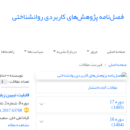
فصل‌نامه پژوهش‌های کاربردی روانشناختی
صفحه اصلی
مرور
دربارۀ نشریه
سیاست‌ها
راهنماها
صفحه اصلی
فهرست مقالات
نویسنده =
خداو
تعداد مقالات:
2
مقالات آماده انتشار
قابلیت تبیین زبا
دوره 17
دوره 8، شماره 2، تابستان 1396، صفحه
(1405)
r.2017.63708
کیانا تقی خان، سعی
دوره 16
(1404)
مشاهده مقاله