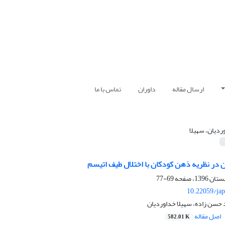
ارسال مقاله
داوران
تماس با ما
ردیان، سهیلا
ن در نظریه ذهن کودکان با اختلال طیف اتیسم
69-77
10.22059/jap
د حسن زاده، سهیلا خداوردیان
اصل مقاله
582.01 K