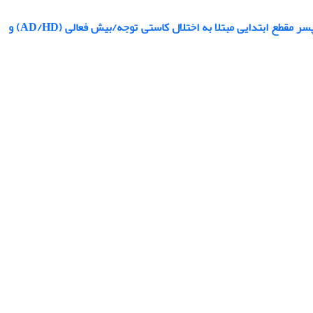
مقایسه اثربخشی آموزش رفتاری والدین و دارودرمانی بر شدت نشانه های دانش آموزان پسر مقطع ابتدایی مبتلا به اختلال کاستی توجه/بیش فعالی (AD/HD) و