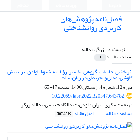
English
ورود به سامانه
ثبت نام
فصل‌نامه پژوهش‌های
کاربردی روانشناختی
نویسنده =
زرگر، یدالله
تعداد مقالات:
1
اثربخشی جلسات گروهی تفسیر رؤیا به شیوة اولمن بر بینش
کاوشی، عملی و تجربه‌ای در زنان سالم
دوره 12، شماره 4، زمستان 1400، صفحه
47-65
10.22059/japr.2022.320347.643782
فهیمه عسکری، ایران داودی، عبدالکاظم نیسی، یدالله زرگر
اصل مقاله
مشاهده مقاله
507.25 K