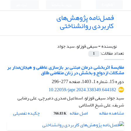
English
ورود به سامانه
ثبت نام
فصل‌نامه پژوهش‌های
کاربردی روانشناختی
نویسنده =
سیفی قوزلو، سید جواد
تعداد مقالات:
1
مقایسۀ اثربخشی درمان مبتنی بر بازسازی عاطفی و هیجان‌مدار بر
مشکلات ازدواج و بخشش در زنان متقاضی طلاق
دوره 15، شماره 1، 1403، صفحه
277-296
10.22059/japr.2024.338349.644182
سید جواد سیفی قوزلو، اسماعیل صدری دمیرچی، علی رضایی
شریف، علی شیخ الاسلامی
اصل مقاله
مشاهده مقاله
چکیده تفصیلی
766.83 K