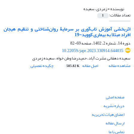
نویسنده =
زمردی، سعیده
تعداد مقالات:
1
اثربخشی آموزش تاب‌آوری بر سرمایۀ روان‌شناختی و تنظیم هیجان
افراد مبتلا به بیماری کووید-19
دوره 14، شماره 2، 1402، صفحه
69-82
10.22059/japr.2023.330914.644035
سعیده دهقانی عشرت آباد، حمیدرضا وطن خواه، سعیده زمردی
مشاهده مقاله
اصل مقاله
چکیده تفصیلی
585.82 K
صفحه اصلی
درباره نشریه
اعضای هیات تحریریه
ارسال مقاله
تماس با ما