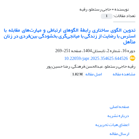
نویسنده =
حاجی رستملو، رقیه
تعداد مقالات:
1
تدوین الگوی ساختاری رابطۀ الگوهای ارتباطی و مهارت‌های مقابله با
استرس با رضایت از زندگی با میانجی‌گری بخشودگی بین‌فردی در زنان
متأهل
دوره 16، شماره 2، تابستان 1404، صفحه
251-269
10.22059/japr.2025.354625.644526
رقیه حاجی رستملو، عبدالحسن فرهنگی، رضا حسین پور
مشاهده مقاله
اصل مقاله
1.02 M
صفحه اصلی
درباره نشریه
اعضای هیات تحریریه
ارسال مقاله