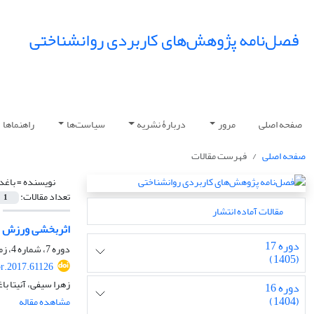
فصل‌نامه پژوهش‌های کاربردی روانشناختی
صفحه اصلی
مرور
دربارۀ نشریه
سیاست‌ها
راهنماها
صفحه اصلی
فهرست مقالات
نویسنده =
باغد
تعداد مقالات:
1
مقالات آماده انتشار
اثربخشی ورزش هو
دوره 17
دوره 7، شماره 4، زمستان 1395، صفحه
(1405)
pr.2017.61126
زهرا سیفی، آنیتا ب
دوره 16
(1404)
مشاهده مقاله