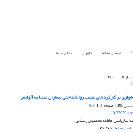
ارسال مقاله
داوران
تماس با ما
اساریانس، آنیتا
ازی بر کارکردهای عصب روانشناختی بیماران مبتلا به آلزایمر
151-162
10.22059/ja
اغداساریانس، فاطمه محمدیان رسنانی
اصل مقاله
392.25 K