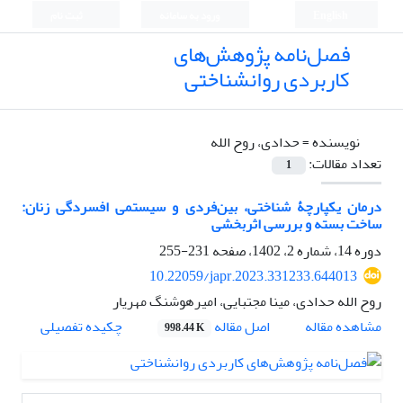
English
ورود به سامانه
ثبت نام
فصل‌نامه پژوهش‌های
کاربردی روانشناختی
نویسنده =
حدادی، روح الله
تعداد مقالات:
1
درمان یکپارچۀ شناختی، بین‌فردی و سیستمی افسردگی زنان:
ساخت بسته و بررسی اثربخشی
دوره 14، شماره 2، 1402، صفحه
231-255
10.22059/japr.2023.331233.644013
روح الله حدادی، مینا مجتبایی، امیرهوشنگ مهریار
اصل مقاله
مشاهده مقاله
چکیده تفصیلی
998.44 K