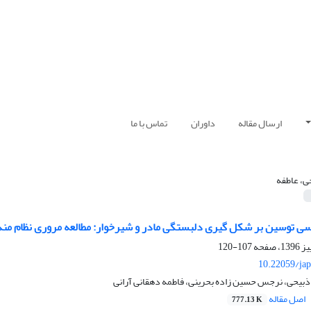
ارسال مقاله
داوران
تماس با ما
ی، عاطفه
 توسین بر شکل گیری دلبستگی مادر و شیرخوار: مطالعه مروری نظام مند
107-120
10.22059/jap
ذبیحی، نرجس حسین زاده بحرینی، فاطمه دهقانی آرانی
اصل مقاله
777.13 K