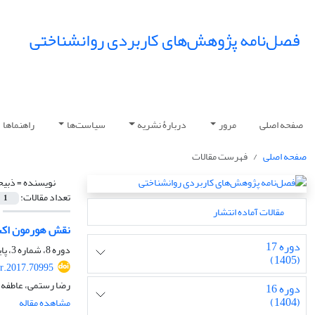
فصل‌نامه پژوهش‌های کاربردی روانشناختی
صفحه اصلی
مرور
دربارۀ نشریه
سیاست‌ها
راهنماها
صفحه اصلی
فهرست مقالات
نویسنده =
ذبیح
تعداد مقالات:
1
مقالات آماده انتشار
نقش هورمون اکسی
دوره 17
دوره 8، شماره 3، پاییز 1396، صفحه
(1405)
r.2017.70995
رضا رستمی، عاطفه 
دوره 16
(1404)
مشاهده مقاله