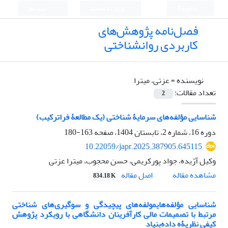
English
ورود به سامانه
ثبت نام
فصل‌نامه پژوهش‌های
کاربردی روانشناختی
نویسنده =
عزتی، میترا
تعداد مقالات:
2
شناسایی مؤلفه‌های سرمایۀ شناختی (یک مطالعۀ فراترکیب)
دوره 16، شماره 2، تابستان 1404، صفحه
163-180
10.22059/japr.2025.387905.645115
وکیل آژیده، جواد پورکریمی، حسن محجوب، میترا عزتی
اصل مقاله
مشاهده مقاله
834.18 K
شناسایی مؤلفه‌هایمولفه‌های پیچیدگی و سوگیری‌های شناختی
مرتبط با تصمیمات مالی کارآفرینان دانشگاهی با رویکرد پژوهش
کیفی نظریۀه داده‌بنیاد