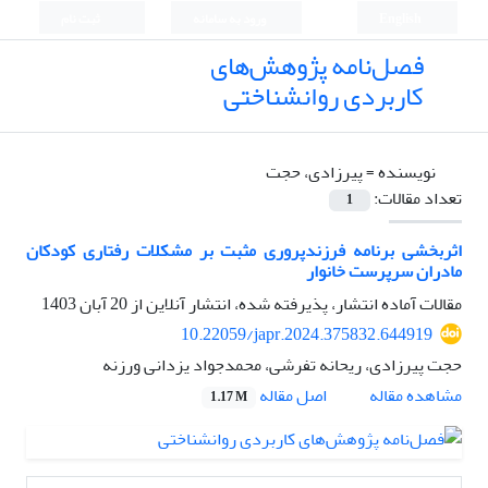
English
ورود به سامانه
ثبت نام
فصل‌نامه پژوهش‌های
کاربردی روانشناختی
نویسنده =
پیرزادی، حجت
تعداد مقالات:
1
اثربخشی برنامه فرزندپروری مثبت بر مشکلات رفتاری کودکان
مادران سرپرست خانوار
مقالات آماده انتشار، پذیرفته شده، انتشار آنلاین از
20 آبان 1403
10.22059/japr.2024.375832.644919
حجت پیرزادی، ریحانه تفرشی، محمدجواد یزدانی ورزنه
اصل مقاله
مشاهده مقاله
1.17 M