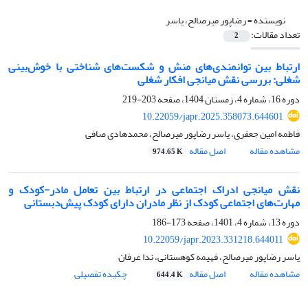
نویسنده =
رضاپور میرصالح، یاسر
تعداد مقالات:
2
ارتباط بین توانمندی‌های منش و شکست‌های شناختی با خوش‌بینی
شغلی: بررسی نقش میانجی افکار شغلی
دوره 16، شماره 4، زمستان 1404، صفحه
203-219
10.22059/japr.2025.358073.644601
فاطمه امین جعفری، یاسر رضاپور میرصالح، محمدهادی صافی
مشاهده مقاله
اصل مقاله
974.65 K
نقش میانجی ادراک اجتماعی در ارتباط بین تعامل مادر-کودک و
مهارت‌های اجتماعی کودک از نظر مادران دارای کودک پیش‌دبستانی
دوره 13، شماره 4، 1401، صفحه
173-186
10.22059/japr.2023.331218.644011
یاسر رضاپور میرصالح، فهیمه کوهستانی، ندا عرفان
مشاهده مقاله
اصل مقاله
چکیده تفصیلی
644.4 K