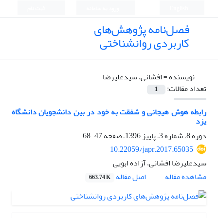
English
ورود به سامانه
ثبت نام
فصل‌نامه پژوهش‌های
کاربردی روانشناختی
نویسنده =
افشانی، سیدعلیرضا
تعداد مقالات:
1
رابطه هوش هیجانی و شفقت به خود در بین دانشجویان دانشگاه
یزد
دوره 8، شماره 3، پاییز 1396، صفحه
47-68
10.22059/japr.2017.65035
سیدعلیرضا افشانی، آزاده ابویی
اصل مقاله
مشاهده مقاله
663.74 K