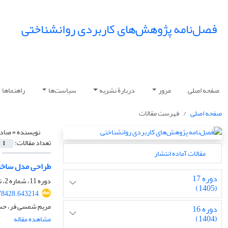
فصل‌نامه پژوهش‌های کاربردی روانشناختی
صفحه اصلی
مرور
دربارۀ نشریه
سیاست‌ها
راهنماها
صفحه اصلی
فهرست مقالات
نویسنده =
صادق
تعداد مقالات:
1
مقالات آماده انتشار
طراحی مدل ساختا
دوره 17
دوره 11، شماره 2، تابستان 1399، صفحه
(1405)
78428.643214
مریم شمسی فر، حس
دوره 16
(1404)
مشاهده مقاله