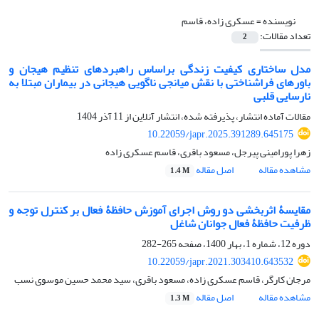
نویسنده =
عسکری زاده، قاسم
تعداد مقالات:
2
مدل ساختاری کیفیت زندگی براساس راهبردهای تنظیم هیجان و
باورهای فراشناختی با نقش میانجی ناگویی هیجانی در بیماران مبتلا به
نارسایی قلبی
مقالات آماده انتشار، پذیرفته شده، انتشار آنلاین از
11 آذر 1404
10.22059/japr.2025.391289.645175
زهرا پورامینی پیرجل، مسعود باقری، قاسم عسکری زاده
مشاهده مقاله
اصل مقاله
1.4 M
مقایسۀ اثربخشی دو روش اجرای آموزش حافظۀ فعال بر کنترل توجه و
ظرفیت حافظۀ فعال جوانان شاغل
دوره 12، شماره 1، بهار 1400، صفحه
265-282
10.22059/japr.2021.303410.643532
مرجان کارگر، قاسم عسکری زاده، مسعود باقری، سید محمد حسین موسوی نسب
مشاهده مقاله
اصل مقاله
1.3 M