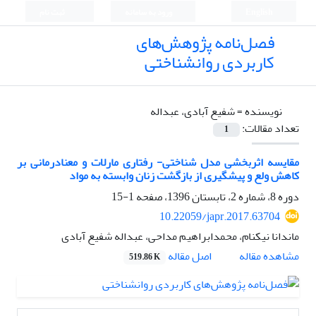
English
ورود به سامانه
ثبت نام
فصل‌نامه پژوهش‌های
کاربردی روانشناختی
نویسنده =
شفیع آبادی، عبداله
تعداد مقالات:
1
مقایسه اثربخشی مدل شناختی- رفتاری مارلات و معنادرمانی بر
کاهش ولع و پیشگیری از بازگشت زنان وابسته به مواد
دوره 8، شماره 2، تابستان 1396، صفحه
1-15
10.22059/japr.2017.63704
ماندانا نیکنام، محمدابراهیم مداحی، عبداله شفیع آبادی
اصل مقاله
مشاهده مقاله
519.86 K