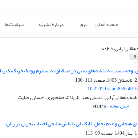
صفحه اصلی
مرور
دربارۀ نشریه
سیاست‌ها
هقانی‌آرانی، فاطمه
8
توجه نسبت به نشانه‌های بدنی در مبتلایان به سندرم رودۀ تحریک‌پذیر، 
111-130
10.22059/japr.2026.401
اطمه دهقانی‌آرانی، محسن هنر، نازیلا شاه‌منصوری، احسان رضایت
اصل مقاله
913.47 K
ای هیجانی و عدم تحمل بلاتکلیفی با نقش میانجی اجتناب تجربی در زنان
99-113