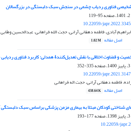
خیصی فناوری ردیاب چشمی در سنجش سبک دلبستگی در بزرگسالان
95-119
10.22059/japr.2022.334
براهیم آبادی، فاطمه دهقانی آرانی، حجت الله فراهانی، عبدالحسین وهّابی
اصل مقاله
1.02 M
خصیت و قضاوت اخلاقی با نقش تعدیل‌کنندۀ همدلی: کاربرد فناوری ردیابی
335-352
10.22059/japr.2021.314
ده، فاطمه دهقانی آرانی، حجت اله فراهانی
اصل مقاله
438.64 K
های شناختی کودکان مبتلا به بیماری مزمن پزشکی براساس سبک دلبستگی آ
177-193
10.22059/japr.