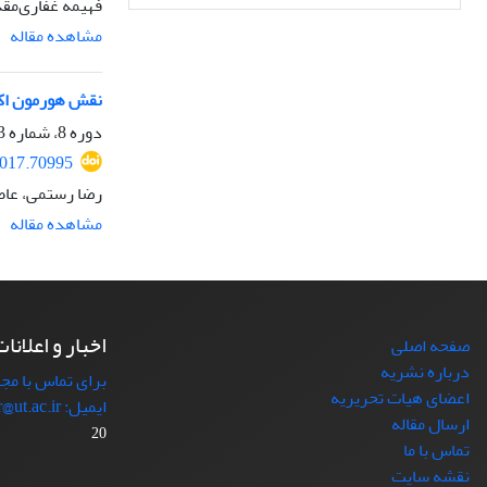
فهیمه غفاری‌مقد
مشاهده مقاله
نقش هورمون اکس
دوره 8، شماره 3، پاییز 1396، صفحه
2017.70995
رضا رستمی، عاط
مشاهده مقاله
اخبار و اعلانا
صفحه اصلی
درباره نشریه
برای تماس با مجل
اعضای هیات تحریریه
ایمیل: japr@ut.ac.ir با ما در ارتباط باشید.
ارسال مقاله
20
تماس با ما
نقشه سایت