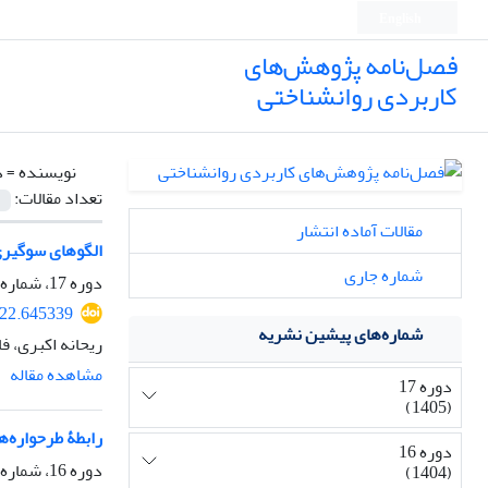
English
فصل‌نامه پژوهش‌های
کاربردی روانشناختی
نویسنده =
د
تعداد مقالات:
مقالات آماده انتشار
الگوهای سوگیری 
شماره جاری
دوره 17، شماره 2، تابستان 1405، صفحه
622.645339
شماره‌های پیشین نشریه
ریحانه اکبری، ف
مشاهده مقاله
دوره 17
(1405)
رابطۀ طرحواره‌ه
دوره 16
دوره 16، شماره 1، بهار 1404، صفحه
(1404)