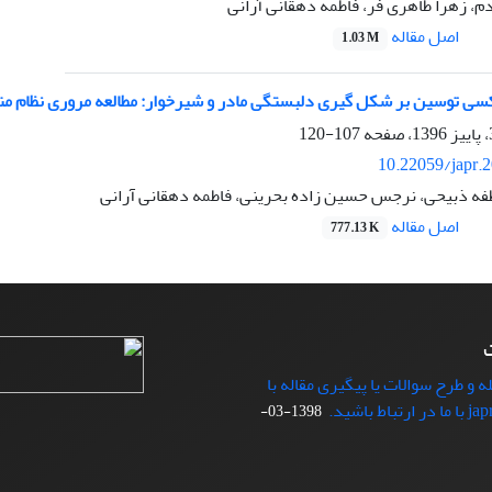
م، زهرا طاهری فر، فاطمه دهقانی آرانی
اصل مقاله
1.03 M
ی توسین بر شکل گیری دلبستگی مادر و شیرخوار: مطالعه مروری نظام من
107-120
10.22059/japr.
فه ذبیحی، نرجس حسین زاده بحرینی، فاطمه دهقانی آرانی
اصل مقاله
777.13 K
ت
ه و طرح سوالات یا پیگیری مقاله با
1398-03-