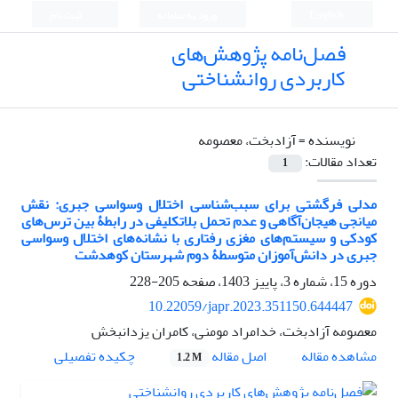
English
ورود به سامانه
ثبت نام
فصل‌نامه پژوهش‌های
کاربردی روانشناختی
نویسنده =
آزادبخت، معصومه
تعداد مقالات:
1
مدلی فرگشتی برای سبب‌شناسی اختلال وسواسی جبری: نقش
میانجی هیجان‌آگاهی و عدم تحمل بلاتکلیفی در رابطۀ بین ترس‌های
کودکی و سیستم‌های مغزی رفتاری با نشانه‌های اختلال وسواسی
جبری در دانش‌آموزان متوسطۀ دوم شهرستان کوهدشت
دوره 15، شماره 3، پاییز 1403، صفحه
205-228
10.22059/japr.2023.351150.644447
معصومه آزادبخت، خدامراد مومنی، کامران یزدانبخش
اصل مقاله
مشاهده مقاله
چکیده تفصیلی
1.2 M