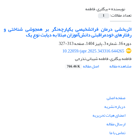
نویسنده =
بیگلری، فاطمه
تعداد مقالات:
1
اثربخشی درمان فراتشخیصی یکپارچه‌نگر بر همجوشی شناختی و
رفتارهای خودمراقبتی دانش‌آموزان مبتلا به دیابت نوع یک
دوره 16، شماره 3، پاییز 1404، صفحه
313-327
10.22059/japr.2025.343316.644265
فاطمه بیگلری، فاطمه شیبانی تذرجی
مشاهده مقاله
اصل مقاله
766.46 K
صفحه اصلی
درباره نشریه
اعضای هیات تحریریه
ارسال مقاله
تماس با ما