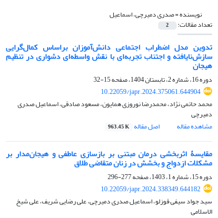
نویسنده =
صدری دمیرچی، اسماعیل
تعداد مقالات:
2
تدوین مدل اضطراب اجتماعی دانش‌آموزان براساس کمال‌گرایی
سازش‌نایافته و اجتناب تجربه‌ای با نقش واسطه‌ای دشواری در تنظیم
هیجان
دوره 16، شماره 2، تابستان 1404، صفحه
15-32
10.22059/japr.2024.375061.644904
محمد حاتمی نژاد، محمدرضا نوروزی همایون، مسعود صادقی، اسماعیل صدری
دمیرچی
مشاهده مقاله
اصل مقاله
963.45 K
مقایسۀ اثربخشی درمان مبتنی بر بازسازی عاطفی و هیجان‌مدار بر
مشکلات ازدواج و بخشش در زنان متقاضی طلاق
دوره 15، شماره 1، 1403، صفحه
277-296
10.22059/japr.2024.338349.644182
سید جواد سیفی قوزلو، اسماعیل صدری دمیرچی، علی رضایی شریف، علی شیخ
الاسلامی