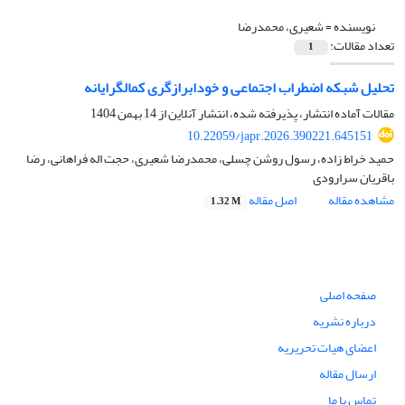
نویسنده =
شعیری، محمدرضا
تعداد مقالات:
1
تحلیل شبکه اضطراب اجتماعی و خودابرازگری کمالگرایانه
مقالات آماده انتشار، پذیرفته شده، انتشار آنلاین از
14 بهمن 1404
10.22059/japr.2026.390221.645151
حمید خراط زاده، رسول روشن چسلی، محمدرضا شعیری، حجت اله فراهانی، رضا
باقریان سرارودی
مشاهده مقاله
اصل مقاله
1.32 M
صفحه اصلی
درباره نشریه
اعضای هیات تحریریه
ارسال مقاله
تماس با ما