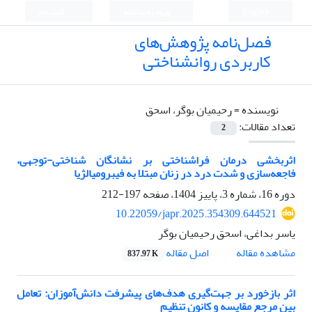
English
ورود به سامانه
ثبت نام
فصل‌نامه پژوهش‌های
کاربردی روانشناختی
نویسنده =
رحیمیان بوگر، اسحق
تعداد مقالات:
2
اثربخشی درمان فراشناختی بر نشانگان شناختی-توجهی،
فاجعه‌سازی و شدت درد در زنان مبتلا به فیبرومیالژیا
دوره 16، شماره 3، پاییز 1404، صفحه
197-212
10.22059/japr.2025.354309.644521
یاسر بداغی، اسحق رحیمیان بوگر
اصل مقاله
مشاهده مقاله
837.97 K
اثر بازخورد بر جهت‌گیری هدف‌های پیشرفت دانش‌آموزان: تعامل
بین مرجع مقایسه و کانون تنظیم