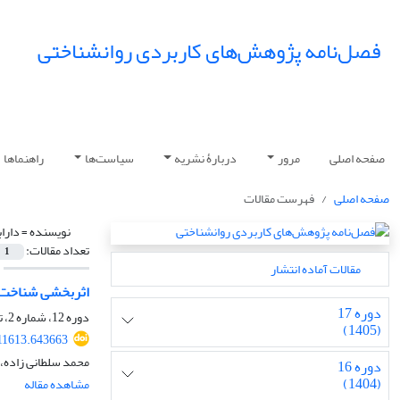
فصل‌نامه پژوهش‌های کاربردی روانشناختی
صفحه اصلی
مرور
دربارۀ نشریه
سیاست‌ها
راهنماها
صفحه اصلی
فهرست مقالات
نویسنده =
داراب
تعداد مقالات:
1
مقالات آماده انتشار
اثربخشی شناخت‌د
دوره 17
دوره 12، شماره 2، تابستان 1400، صفحه
(1405)
11613.643663
محمد سلطانی زاده، 
دوره 16
(1404)
مشاهده مقاله