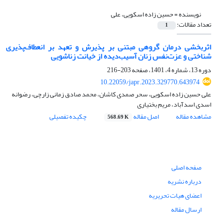
نویسنده =
حسین زاده اسکویی، علی
تعداد مقالات:
1
اثربخشی درمان گروهی مبتنی بر پذیرش و تعهد بر انعطاف‌پذیری
شناختی و عزت‌نفس زنان آسیب‌دیده از خیانت زناشویی
دوره 13، شماره 4، 1401، صفحه
203-216
10.22059/japr.2023.329770.643974
علی حسین زاده اسکویی، سحر صمدی کاشان، محمد صادق زمانی زارچی، رضوانه
اسدی اسدآباد، مریم بختیاری
مشاهده مقاله
اصل مقاله
چکیده تفصیلی
568.69 K
صفحه اصلی
درباره نشریه
اعضای هیات تحریریه
ارسال مقاله