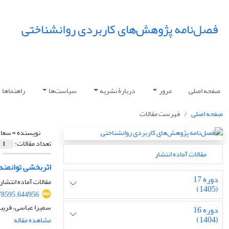
فصل‌نامه پژوهش‌های کاربردی روانشناختی
صفحه اصلی
مرور
دربارۀ نشریه
سیاست‌ها
راهنماها
صفحه اصلی
فهرست مقالات
نویسنده =
سعاد
تعداد مقالات:
1
مقالات آماده انتشار
اثربخشی توانمند
دوره 17
مقالات آماده انتشار،
(1405)
78595.644956
سمیرا عباسی، فریبر
دوره 16
(1404)
مشاهده مقاله